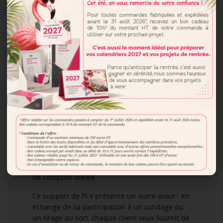
Faciles à monter comme à ranger et à stocker ;
Idéaux pour accueillir des images, un logo, un
slogan…
L’
urne en microcannelure personnalisée
est
l’accessoire événementiel idéal. Vous organisez
un concours ? La boîte accueille les bulletins,
tandis que le fronton détaille le règlement et
présente les lots à gagner… le tout en mettant
votre enseigne en valeur.
Quant au cube en microcannelure, il sert de
support publicitaire en 3D et attire
instantanément l’attention des visiteurs. Vous
pouvez y imprimer votre logo, une photo ou
tout autre visuel attractif. Il constitue une PLV
de comptoir idéale.
Ce support de PLV présente un autre atout : en
échange de sa participation à un sondage ou
un tirage au sort, chaque client vous fournit de