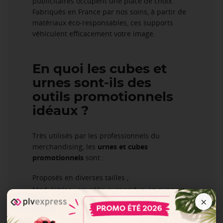
publicitaires occupent une place de choix.
Fabriqués en France par nos soins, à partir de
matériaux éco-responsables, ces supports
véhiculent efficacement votre image.
En quoi les cubes et
urnes sont-ils des
outils promotionnels
idéaux ?
Très utilisés par les professionnels du
merchandising, les
urnes et cubes
promotionnels
sont :
Proposés en diverses tailles ;
Modulables : empilés, suspendus, en support
×
produit…
Dotés d’un fort impact visuel ;