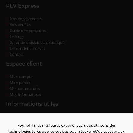
PLV Express
Nos engagements
Avis vérifiés
Guide d'impressions
Le blog
Garantie satisfait ou refabriqué
Demander un devis
Contact
Espace client
Mon compte
Mon panier
Mes commandes
Mes informations
Informations utiles
Questions fréquentes
Conditions de règlement
Pour offrir les meilleures expériences, nous utilisons des
Livraison
technologies telles que les cookies pour stocker et/ou accéder aux