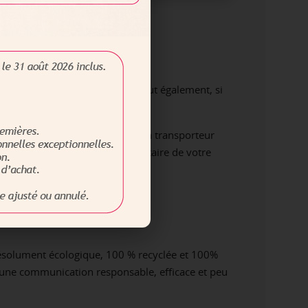
refabriqué
ertise avant impression. Elle peut également, si
n à tirer numérique.
acter nos équipes sous 24 h et un transporteur
qué, sans aucun frais supplémentaire de votre
résolument écologique, 100 % recyclée et 100%
 une communication responsable, efficace et peu