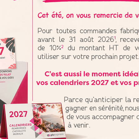
t au cœur de ses préoccupations, en proposant une gamme variée af
s de panique ! N’hésitez pas à contacter notre équipe dans le bu
propose de vous accompagner tout au long de la conception de vo
semble de vos exigences en termes de design et de finition. C’est
evis directement depuis le site. PLV Express garantit un rendu 
Besoin de sup
e
PLV Ex
De