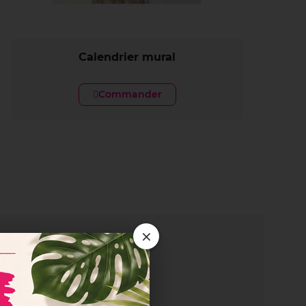
Calendrier mural
Commander
×