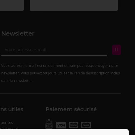
Newsletter
Votre adresse e-mail est uniquement utilisée pour vous envoyer notre
newsletter. Vous pouvez toujours utiliser le lien de désinscription inclus
dans la newsletter.
ns utiles
Paiement sécurisé
quentes
 règlement