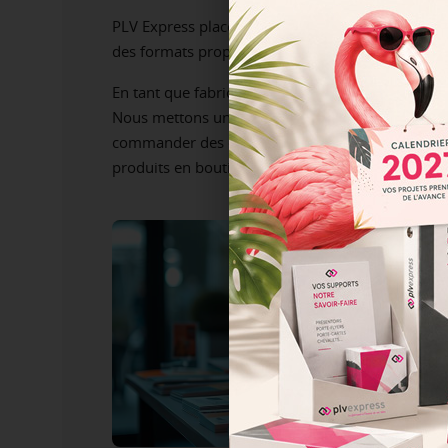
PLV Express place toujours la satisfaction clien
des formats proposés ne semble correspondre, pa
En tant que fabricant de PLV, notre entreprise 
Nous mettons un point d’honneur à satisfaire l’en
commander des échantillons et de demander des d
produits en boutique comme en déplacement.