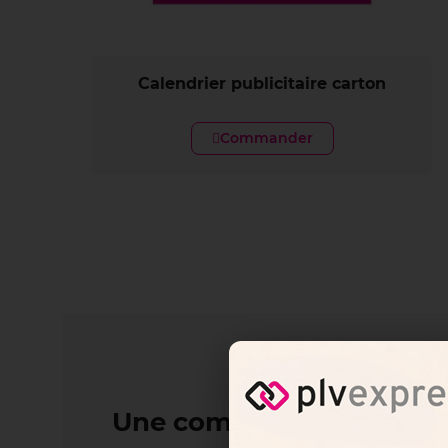
Calendrier publicitaire carton
Commander
Une communication enti