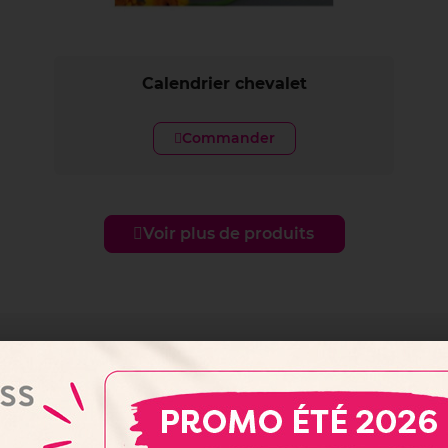
Calendrier chevalet
Commander
Voir plus de produits
èrement personnalisée