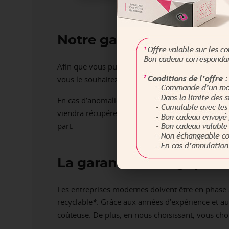
Notre garantie en tant qu
Afin que vous puissiez recevoir le produit parfai
vous le souhaitez, vous donner des conseils de m
En cas d’anomalie, vous disposez de la garantie «
viendra récupérer la marchandise pour expertise.
part.
La garantie écologique 
Les entreprises modernes doivent être en phase
recyclable
*
. Grâce aux années d’expérience et a
coûteuse. De plus, en nous choisissant, vous ch