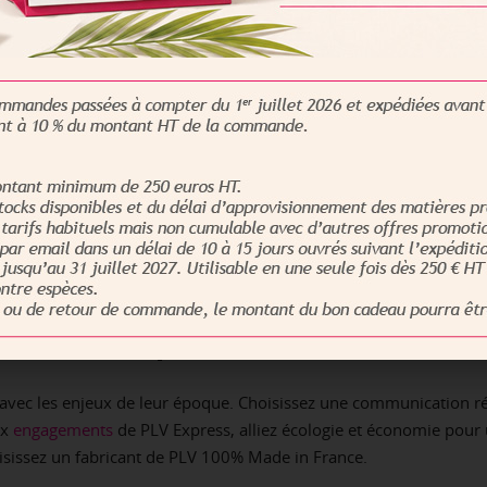
e fabricant de PLV : satisfait ou 
tement adapté à votre profil, nos équipes vous proposent leur exp
ise en page. Vous pourrez ensuite vérifier le produit grâce au bo
 Satisfait ou refabriqué » de PLV Express. Vous n’aurez qu’à cont
 Votre produit sera ainsi partiellement ou intégralement refabri
et économique
 avec les enjeux de leur époque. Choisissez une communication 
ux
engagements
de PLV Express, alliez écologie et économie pour
oisissez un fabricant de PLV 100% Made in France.