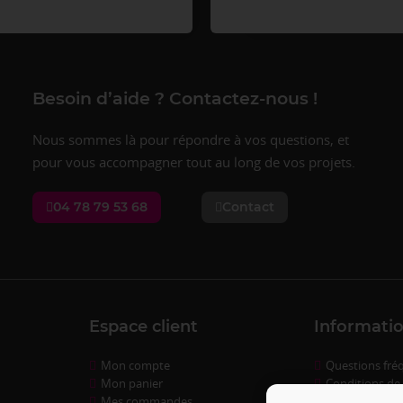
Besoin d’aide ? Contactez-nous !
Nous sommes là pour répondre à vos questions, et
pour vous accompagner tout au long de vos projets.
04 78 79 53 68
Contact
Espace client
Informatio
Mon compte
Questions fré
Mon panier
Conditions de
Mes commandes
Livraison