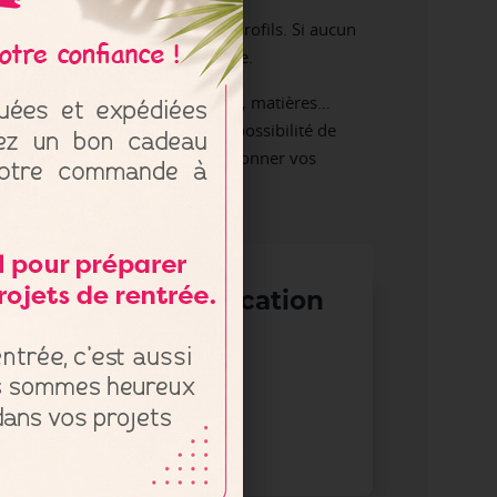
in de correspondre à tous les profils. Si aucun
t d’élaborer un devis sur-mesure.
tre produit. Formats, dimensions, matières…
 pourquoi PLV Express offre la possibilité de
haut de gamme afin de faire rayonner vos
ports de communication
n carton ?
press vous accompagne
mander un devis