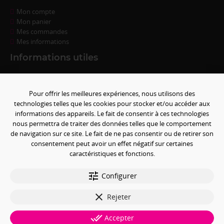
Mon compte
Mon panier
Mes commandes
Mes informations
Informations utiles
Questions fréquentes
Conditions de règlement
Pour offrir les meilleures expériences, nous utilisons des
Livraison
technologies telles que les cookies pour stocker et/ou accéder aux
Conditions générales de ventes
informations des appareils. Le fait de consentir à ces technologies
Politique de confidentialité
nous permettra de traiter des données telles que le comportement
Mentions légales
de navigation sur ce site. Le fait de ne pas consentir ou de retirer son
Paramétrer les cookies
consentement peut avoir un effet négatif sur certaines
caractéristiques et fonctions.
Paiement sécurisé
tune
Configurer
clear
Rejeter
done_all
Accepter