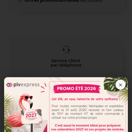
Offres promotionnelles
exclusives
Service client
par téléphone
×
Prix
compétitifs