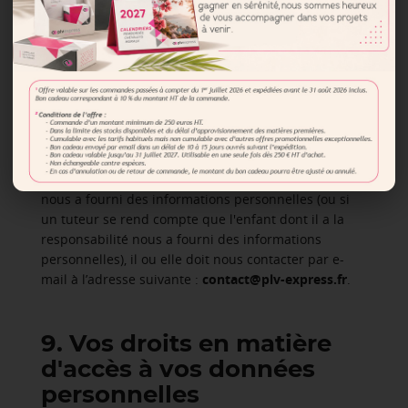
8. Mineurs
Le Site n'a pas été conçu pour être utilisé par des
mineurs (moins de 18 ans). En aucun cas nous
n'autorisons l'utilisation de nos services par des
mineurs de moins de 18 ans. Nous ne collectons pas
sciemment de données personnelles auprès de
mineurs. Si un parent s'aperçoit que son enfant
nous a fourni des informations personnelles (ou si
un tuteur se rend compte que l'enfant dont il a la
responsabilité nous a fourni des informations
personnelles), il ou elle doit nous contacter par e-
mail à l’adresse suivante :
contact@plv-express.fr
.
9. Vos droits en matière
d'accès à vos données
personnelles