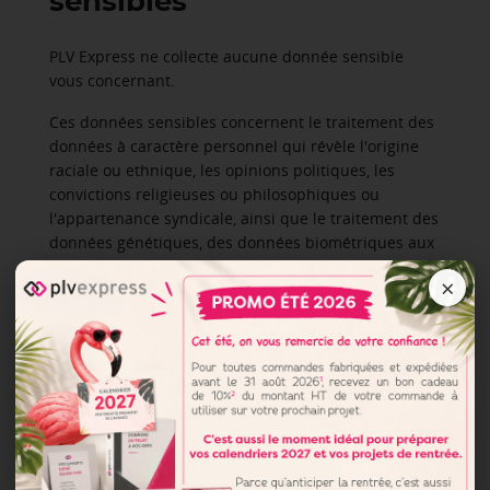
sensibles
PLV Express ne collecte aucune donnée sensible
vous concernant.
Ces données sensibles concernent le traitement des
données à caractère personnel qui révèle l'origine
raciale ou ethnique, les opinions politiques, les
convictions religieuses ou philosophiques ou
l'appartenance syndicale, ainsi que le traitement des
données génétiques, des données biométriques aux
fins d'identifier une personne physique de manière
×
unique, des données concernant la santé ou des
données concernant la vie sexuelle ou l'orientation
sexuelle.
Si de telles données étaient fournies à PLV Express, il
convient de nous contacter par e-mail à l’adresse
suivante :
contact@plv-express.fr
afin qu’elles soient
supprimées.