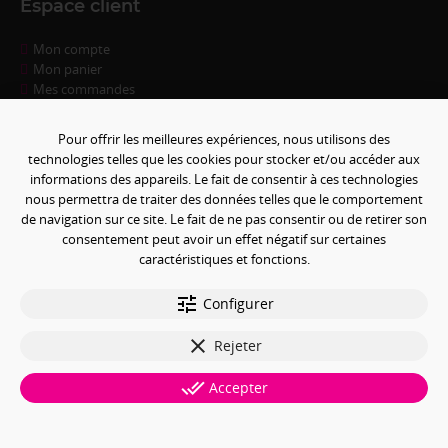
Espace client
Mon compte
Mon panier
Mes commandes
Mes informations
Informations utiles
Pour offrir les meilleures expériences, nous utilisons des
technologies telles que les cookies pour stocker et/ou accéder aux
informations des appareils. Le fait de consentir à ces technologies
Questions fréquentes
nous permettra de traiter des données telles que le comportement
Conditions de règlement
de navigation sur ce site. Le fait de ne pas consentir ou de retirer son
Livraison
consentement peut avoir un effet négatif sur certaines
Conditions générales de ventes
caractéristiques et fonctions.
Politique de confidentialité
Mentions légales
tune
Paramétrer les cookies
Configurer
clear
Paiement sécurisé
Rejeter
done_all
Accepter