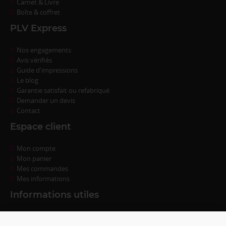
Carnet & Livre
Boîte & coffret
PLV Express
Nos engagements
Avis vérifiés
Guide d'impressions
Le blog
Garantie satisfait ou refabriqué
Demander un devis
Contact
Espace client
Mon compte
Mon panier
Mes commandes
Mes informations
Informations utiles
Questions fréquentes