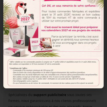
aspect mat traité anti-rayures ou une finition brillante.
L’impression standard est réalisée en quadrichromie,
au recto du bloc.
Nos porte-documents publicitaires offrent toutes les
garanties de solidité et de longévité, contribuant ainsi à
donner une image positive de votre entreprise à
l’extérieur.
Quels sont les avantages
de commander vos porte-
blocs promotionnels chez
PLV Express ?
Spécialistes du
support publicitaire
sous toutes ses
formes, nous garantissons à nos clients professionnels
un service irréprochable et des prix attractifs. Notre