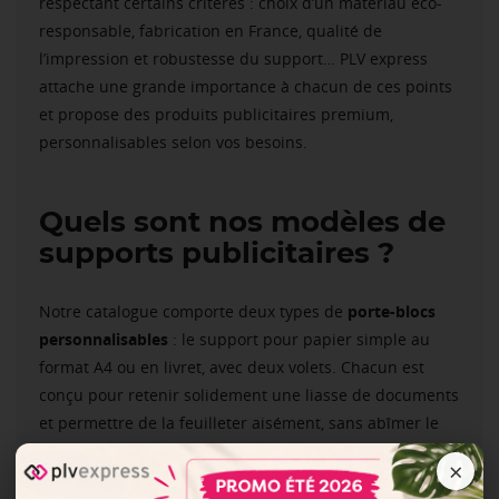
respectant certains critères : choix d’un matériau éco-
responsable, fabrication en France, qualité de
l’impression et robustesse du support… PLV express
attache une grande importance à chacun de ces points
et propose des produits publicitaires premium,
personnalisables selon vos besoins.
Quels sont nos modèles de
supports publicitaires ?
Notre catalogue comporte deux types de
porte-blocs
personnalisables
: le support pour papier simple au
format A4 ou en livret, avec deux volets. Chacun est
conçu pour retenir solidement une liasse de documents
et permettre de la feuilleter aisément, sans abîmer le
papier.
×
Côté personnalisation, vous avez le choix entre un