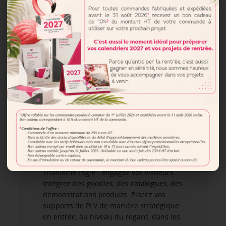
Pour transformer un simple stand en
véritable outil commercial, certaines
bonnes pratiques sont indispensables.
Première règle : la cohérence. Tous vos
supports de communication doivent
suivre la même charte graphique.
Cela renforce votre crédibilité et rend
votre message immédiatement
identifiable.
Deuxième règle : choisissez des supports
pratiques et durables. Nos PLV carton
sont solides, faciles à monter et à
transporter.
Troisième règle : engagez vos visiteurs.
Intégrez des goodies, des catalogues, des
démonstrations produits. Placez vos
supports de PLV de manière stratégique :
en entrée, au niveau du regard, dans les