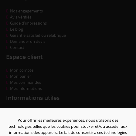
Nos engagements
Avis vérifiés
Guide d'impressions
Le blog
Garantie satisfait ou refabriqué
Demander un devis
Contact
Espace client
Mon compte
Mon panier
Mes commandes
Mes informations
Informations utiles
Questions fréquentes
Conditions de règlement
Pour offrir les meilleures expériences, nous utilisons des
Livraison
technologies telles que les cookies pour stocker et/ou accéder aux
Conditions générales de ventes
informations des appareils. Le fait de consentir à ces technologies
Politique de confidentialité