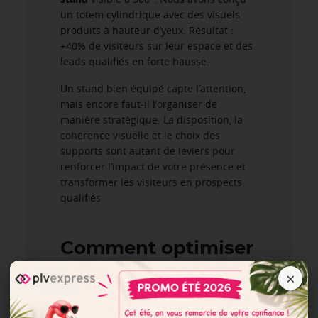
un totem cylindrique avec des visuels
produits à hauteur d’yeux. Résultat :
+40% de visiteurs sur leur espace et des
leads qualifiés en forte hausse.
Un stand bien équipé capte l’attention,
mais encore faut-il l’organiser de
manière stratégique. La disposition, la
cohérence visuelle et le choix des
supports sont autant de leviers pour
renforcer l’impact de votre présence et
transformer les visiteurs en prospects
qualifiés.
Comment optimiser
votre stand avec la
×
bonne PLV ?