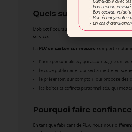
Quels supports de
PLV p
L’objectif poursuivi oriente le choix du format 
services.
La
PLV en carton sur mesure
comporte notamme
l’urne personnalisée, qui accompagne un jeu
le cube publicitaire, qui sert à mettre en scèn
le présentoir, sur comptoir, qui propose des ca
les boîtes et coffrets personnalisés, qui mett
Pourquoi faire confiance
En tant que fabricant de PLV, nous nous différe