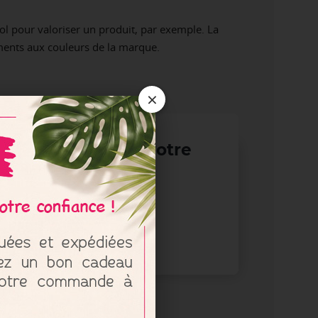
ol pour valoriser un produit, par exemple. La
ements aux couleurs de la marque.
×
uveau souffle à votre
té dès aujourd’hui !
press vous accompagne
mander un devis