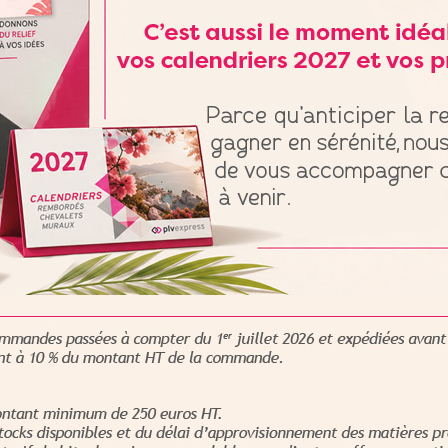
uts de la publicité sur le lieu de
r le bon message, être visible et lisible, offrir un impact visuel 
ée
à un professionnel constitue la meilleure stratégie.
ter ses atouts ;
sentielle ;
rable ;
r l’expérience d’achat.