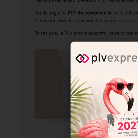
On distingue la
PLV de comptoir
de celle utili
PLV inclut aussi les cadeaux d’entreprise, tels 
En résumé, la PLV a trois objectifs : faire connaî