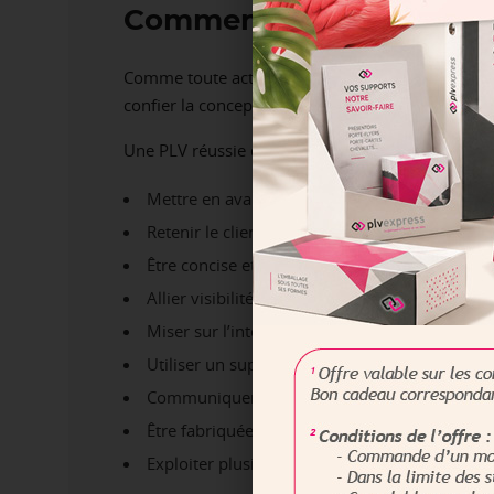
Comment exploiter les ato
Comme toute action marketing, la PLV doit diffuse
confier la conception de votre
PLV personnalis
Une PLV réussie doit respecter certains critères :
Mettre en avant le produit ou service et présen
Retenir le client et l’inciter à acheter ;
Être concise et attractive ;
Allier visibilité et personnalisation ;
Miser sur l’interactivité ;
Utiliser un support adapté au message ;
Communiquer instantanément l’information es
Être fabriquée dans un matériau robuste et du
Exploiter plusieurs supports pour accompagne