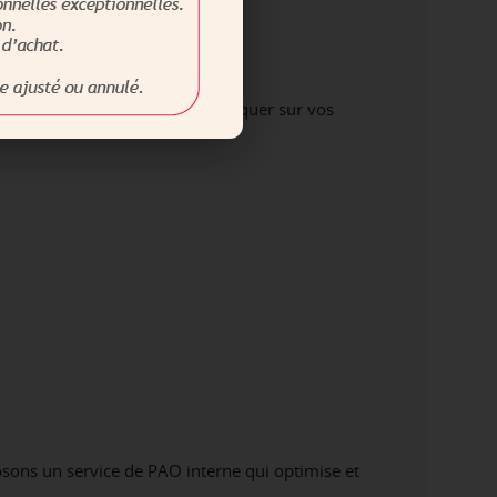
otre marque en valeur et communiquer sur vos
osons un service de PAO interne qui optimise et