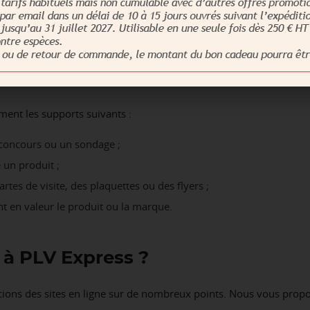
ersonnalisable
choisir ?
de PLV. Affiche, urne en carton : le choix est vaste pour mettre v
nt les supports suivants :
-concours ou un sondage ;
e un produit ;
rtes de visite, des plaquettes ou des flyers ;
ent en valeur le produit ou la marque.
 à PLV Express ?
ncions des sites en ligne sur de nombreux points. Nous vous prop