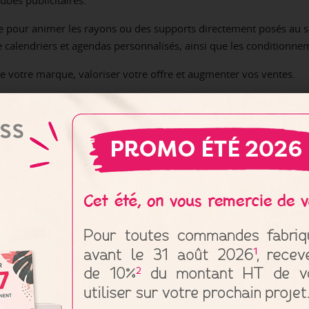
sée pour animer les rayons ou des supports directement posés au s
que calendriers et agendas personnalisés, ainsi que les conditionn
tre votre marque, valoriser votre offre et augmenter vos ventes.
Donnez un no
visibili
PLV Ex
De