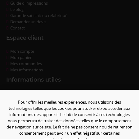
Guide d'impressions
Le blog
Garantie satisfait ou refabriqué
Demander un devis
Contact
Espace client
Mon compte
Mon panier
Mes commandes
Mes informations
Informations utiles
Questions fréquentes
Conditions de règlement
Pour offrir les meilleures expériences, nous utilisons des
Livraison
technologies telles que les cookies pour stocker et/ou accéder aux
Conditions générales de ventes
informations des appareils. Le fait de consentir à ces technologies
Politique de confidentialité
nous permettra de traiter des données telles que le comportement
Mentions légales
de navigation sur ce site. Le fait de ne pas consentir ou de retirer son
Paramétrer les cookies
consentement peut avoir un effet négatif sur certaines