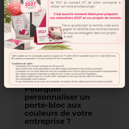
directement sur votre bloc note.
Au-delà de sa fonctionnalité et de sa
robustesse, cet outil se distingue
également par son potentiel marketing.
En effet, sa zone spacieuse transforme
ce support pratique en un véritable outil
de communication. Chaque porte-bloc
devient une vitrine mobile de votre
entreprise, permettant de véhiculer votre
message professionnel.
Pourquoi
personnaliser un
porte-bloc aux
couleurs de votre
entreprise ?