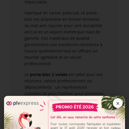
impeccable.
Fabriqué en carton pelliculé, ce porte-
bloc est disponible en finition brillante
ou mat anti-rayures pour une durabilité
accrue et un aspect esthétique haut de
gamme. Ces matériaux de qualité
garantissent une excellente résistance à
l’usure quotidienne tout en offrant un
toucher agréable et un visuel
professionnel.
Le
porte-bloc 2 volets
est idéal pour vos
réunions, salons professionnels ou
déplacements : un représentant
commercial peut l’utiliser pour présenter
des devis, fiches produits ou contrats à
×
ses clients lors de rendez-vous. Grâce
aux deux volets, il dispose d’un espace
organisé pour ranger les documents
nécessaires tout en prenant des notes