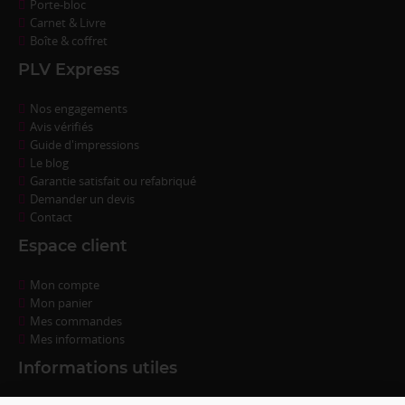
Porte-bloc
Carnet & Livre
Boîte & coffret
PLV Express
Nos engagements
Avis vérifiés
Guide d'impressions
Le blog
Garantie satisfait ou refabriqué
Demander un devis
Contact
Espace client
Mon compte
Mon panier
Mes commandes
Mes informations
Informations utiles