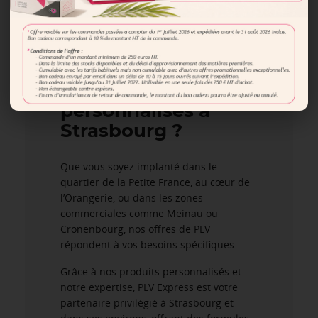
Où trouver des
produits
personnalisés à
Strasbourg ?
Que vous soyez implanté dans le
quartier de la Petite France, au cœur de
l’Orangerie, ou dans les zones
commerciales comme Meinau ou
Cronenbourg, nos offres de PLV
répondent à vos besoins spécifiques.
Grâce à nos produits personnalisés et
notre expertise, PLV Express est votre
partenaire privilégié à Strasbourg et