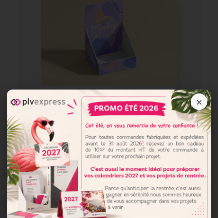
×
Créez votre support
sur mesure dès
aujourd'hui : design,
qualité, rapidité !
Contactez-nous dès
aujourd'hui pour renforcer
votre identité visuelle !
Demander un devis