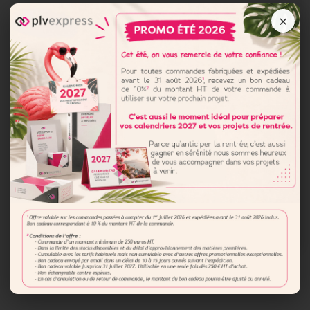
×
2 x 4 pages de garde
Papier :
100 g - Offset Standard
Impression :
Recto : quadrichromie - changement dans
4 couleurs
Finition particulière :
Vernis sélectif couverture
commun aux 3 modèles
Conditionnement :
cartons
Dispo dans notre atelier
Quantité : 37 livres en 3 modèles (20
English, 13 Russian et 4 Spanish)