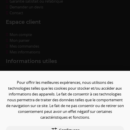
Garantie satisfait ou refabriqué
Demander un devis
Contact
Espace client
Mon compte
Mon panier
Mes commandes
Mes informations
Informations utiles
Questions fréquentes
Conditions de règlement
Pour offrir les meilleures expériences, nous utilisons des
Livraison
technologies telles que les cookies pour stocker et/ou accéder aux
Conditions générales de ventes
informations des appareils. Le fait de consentir à ces technologies
Politique de confidentialité
nous permettra de traiter des données telles que le comportement
Mentions légales
de navigation sur ce site. Le fait de ne pas consentir ou de retirer son
Paramétrer les cookies
consentement peut avoir un effet négatif sur certaines
caractéristiques et fonctions.
Paiement sécurisé