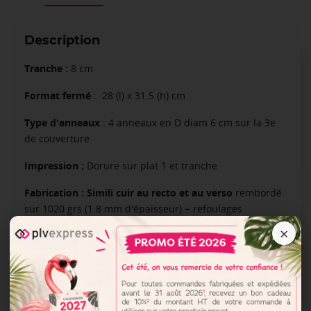
Description
Tranche :
8 cm
Format fermé
: 28 (l) x 31.5 (h) cm
Type d'anneaux
: 4 anneaux en D diam 6 cm sur la 3e
de couverture
Impression :
Dorure sur plat 1 et tranche
Fabrication : Simili cuir au recto et au verso
rembordé
sur 1020 grs (1.8 mm d'épaisseur) + refoulages
×
Finition :
SANS pochette pour document A4
Conditionnement :
en carton
Poids d'un classeur
: 530 g