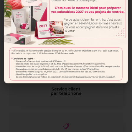
Transport
: inclus 1 point 83
Délai :
J + 15
Service client
par téléphone