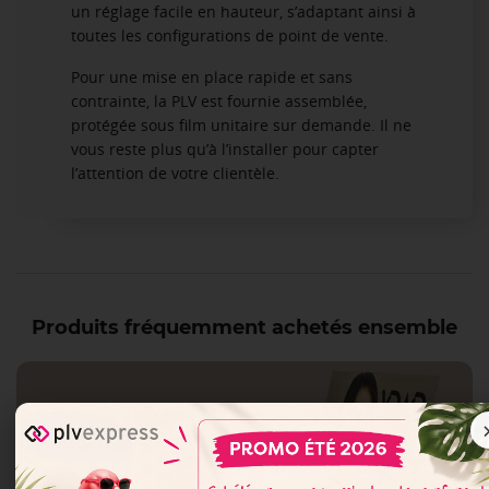
un réglage facile en hauteur, s’adaptant ainsi à
toutes les configurations de point de vente.
Pour une mise en place rapide et sans
contrainte, la PLV est fournie assemblée,
protégée sous film unitaire sur demande. Il ne
vous reste plus qu’à l’installer pour capter
l’attention de votre clientèle.
Produits fréquemment achetés ensemble