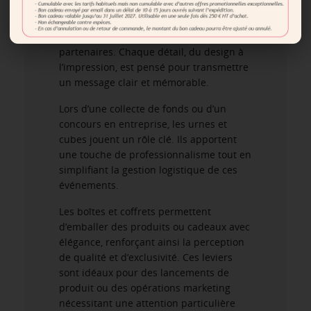
Les calendriers et agendas garantissent
un effet mémorable auprès de vos
partenaires. Chaque détail, du design à
l’impression, est pensé pour transmettre
un message clair et mémorable.
Lors d’une collecte de fonds ou d’un
concours en entreprise, les urnes et
cubes jouent un rôle clé. Ils apportent
une touche de professionnalisme tout en
simplifiant la gestion logistique de ces
événements.
Les boîtes et coffrets permettent
d’emballer des produits ou cadeaux avec
élégance, renforçant ainsi la perception
de qualité et d’exclusivité. Ces leviers
sont idéaux pour des lancements de
produit ou des opérations marketing
nécessitant une attention particulière