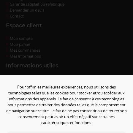
Garantie satisfait ou refabriqué
Demander un devis
Contact
Espace client
Mon compte
Mon panier
Mes commandes
Mes informations
Informations utiles
Questions fréquentes
Conditions de règlement
Pour offrir les meilleures expériences, nous utilisons des
Livraison
technologies telles que les cookies pour stocker et/ou accéder aux
Conditions générales de ventes
informations des appareils. Le fait de consentir à ces technologies
Politique de confidentialité
nous permettra de traiter des données telles que le comportement
Mentions légales
de navigation sur ce site. Le fait de ne pas consentir ou de retirer son
Paramétrer les cookies
consentement peut avoir un effet négatif sur certaines
caractéristiques et fonctions.
Paiement sécurisé