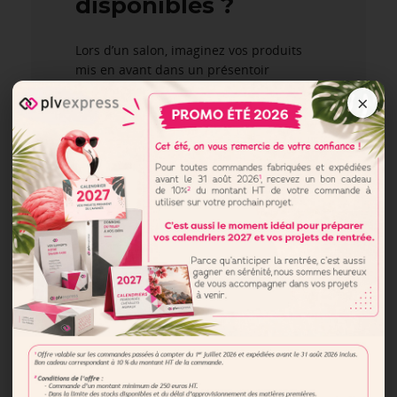
disponibles ?
Lors d’un salon, imaginez vos produits
mis en avant dans un présentoir
personnalisé aux couleurs de votre
×
marque. Ce support attire l’attention dès
le premier regard. Ces derniers,
véritables atouts de la PLV, offrent une
visibilité optimale à vos produits.
Conçus pour exposer flyers, brochures
ou produits vedettes, ils transforment un
simple stand en un véritable espace
d’interaction pour vos adhérents. Leur
personnalisation permet d’adapter
parfaitement chaque support à l’identité
visuelle de l’entreprise.
Après avoir exploré les présentoirs,
intéressons-nous aux produits qui
laissent une empreinte durable.