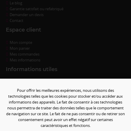
Le blog
Garantie satisfait ou refabriqué
Demander un devis
Contact
Espace client
Mon compte
Mon panier
Mes commandes
Mes informations
Informations utiles
Questions fréquentes
Conditions de règlement
Pour offrir les meilleures expériences, nous utilisons des
Livraison
technologies telles que les cookies pour stocker et/ou accéder aux
Conditions générales de ventes
informations des appareils. Le fait de consentir à ces technologies
Politique de confidentialité
nous permettra de traiter des données telles que le comportement
Mentions légales
de navigation sur ce site. Le fait de ne pas consentir ou de retirer son
Paramétrer les cookies
consentement peut avoir un effet négatif sur certaines
caractéristiques et fonctions.
Paiement sécurisé