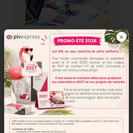
Boostez votre
×
visibilité avec des
produits innovants et
écoresponsables
avec PLV Express
Demander un devis
Comment optimiser
votre