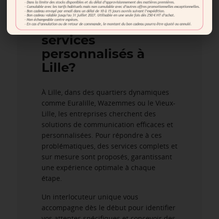
communication
locale avec des
services
personnalisés à
Lille?
À Lille, dans des quartiers dynamiques
comme Euralille, Wazemmes ou le Vieux-
Lille, les entreprises cherchent des
solutions de communication efficaces et
personnalisées. Pour répondre à ces
problématiques, des services complets et
sur mesure sont proposés, garantissant
une expérience optimale à chaque
étape.
Un interlocuteur unique vous
accompagne dès le début pour identifier
vos attentes spécifiques et concevoir des